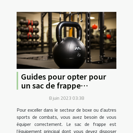
Guides pour opter pour
un sac de frappe
suspendu convenable
8 juin 2023 03:38
Pour exceller dans le secteur de boxe ou d’autres
sports de combats, vous avez besoin de vous
équiper correctement. Le sac de frappe est
l’équipement principal dont vous devez disposer