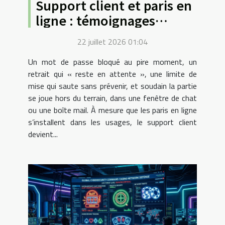
Support client et paris en
ligne : témoignages
d’assistance (ou non) en
22 juillet 2026 01:04
situation critique
Un mot de passe bloqué au pire moment, un
retrait qui « reste en attente », une limite de
mise qui saute sans prévenir, et soudain la partie
se joue hors du terrain, dans une fenêtre de chat
ou une boîte mail. À mesure que les paris en ligne
s’installent dans les usages, le support client
devient...