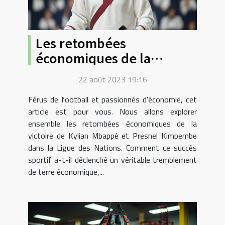
Les retombées
économiques de la
victoire de Mbappé et
22 août 2023 19:16
Kimpembe dans la Ligue
Férus de football et passionnés d'économie, cet
des Nations
article est pour vous. Nous allons explorer
ensemble les retombées économiques de la
victoire de Kylian Mbappé et Presnel Kimpembe
dans la Ligue des Nations. Comment ce succès
sportif a-t-il déclenché un véritable tremblement
de terre économique,...