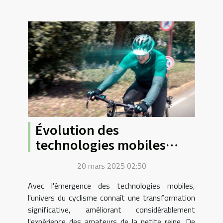
Évolution des
technologies mobiles
dans l'amélioration de
20 mars 2025 02:50
l'expérience cycliste
Avec l'émergence des technologies mobiles,
l'univers du cyclisme connaît une transformation
significative, améliorant considérablement
l'expérience des amateurs de la petite reine. De