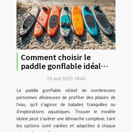
Comment choisir le
paddle gonflable idéal
pour chaque niveau de
19 avril 2025 10:40
compétence
Le paddle gonflable séduit de nombreuses
personnes désireuses de profiter des plaisirs de
l'eau, qu'il s'agisse de balades tranquilles ou
d'explorations aquatiques. Trouver le modèle
idoine peut s'avérer une démarche complexe, tant
les options sont variées et adaptées à chaque